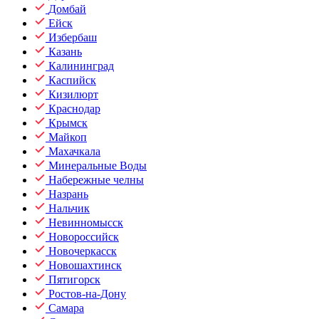
Домбай
Ейск
Избербаш
Казань
Калининград
Каспийск
Кизилюрт
Краснодар
Крымск
Майкоп
Махачкала
Минеральные Воды
Набережные челны
Назрань
Нальчик
Невинномысск
Новороссийск
Новочеркасск
Новошахтинск
Пятигорск
Ростов-на-Дону
Самара