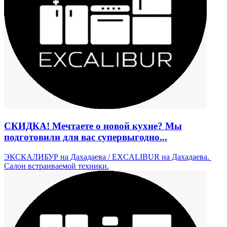
СКИДКА! Мечтаете о новой кухне? Мы
подготовили для вас супервыгодно...
ЭКСКАЛИБУР на Дахадаева / EXCALIBUR на Дахадаева. ​
Салон встраиваемой техники.