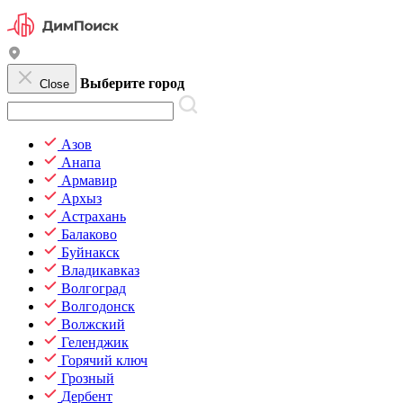
Выберите город
Close
Азов
Анапа
Армавир
Архыз
Астрахань
Балаково
Буйнакск
Владикавказ
Волгоград
Волгодонск
Волжский
Геленджик
Горячий ключ
Грозный
Дербент