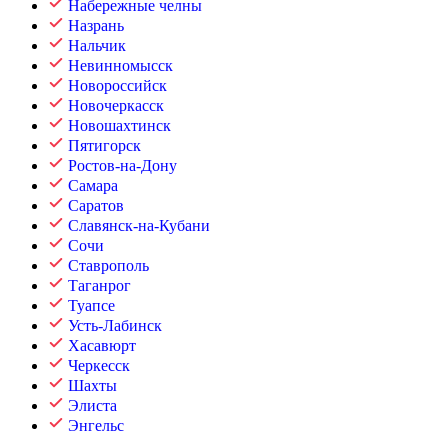
Набережные челны
Назрань
Нальчик
Невинномысск
Новороссийск
Новочеркасск
Новошахтинск
Пятигорск
Ростов-на-Дону
Самара
Саратов
Славянск-на-Кубани
Сочи
Ставрополь
Таганрог
Туапсе
Усть-Лабинск
Хасавюрт
Черкесск
Шахты
Элиста
Энгельс