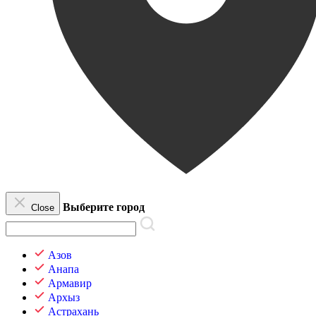
Выберите город
Close
Азов
Анапа
Армавир
Архыз
Астрахань