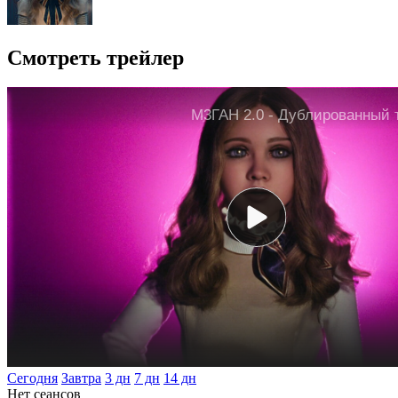
Смотреть трейлер
Сегодня
Завтра
3 дн
7 дн
14 дн
Нет сеансов