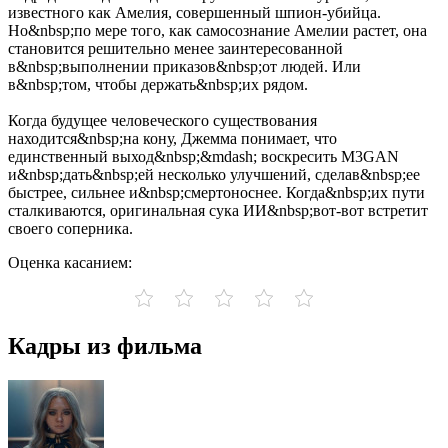
известного как Амелия, совершенный шпион-убийца.
Но&nbsp;по мере того, как самосознание Амелии растет, она
становится решительно менее заинтересованной
в&nbsp;выполнении приказов&nbsp;от людей. Или
в&nbsp;том, чтобы держать&nbsp;их рядом.
Когда будущее человеческого существования
находится&nbsp;на кону, Джемма понимает, что
единственный выход&nbsp;&mdash; воскресить M3GAN
и&nbsp;дать&nbsp;ей несколько улучшений, сделав&nbsp;ее
быстрее, сильнее и&nbsp;смертоноснее. Когда&nbsp;их пути
сталкиваются, оригинальная сука ИИ&nbsp;вот-вот встретит
своего соперника.
Оценка касанием:
Кадры из фильма