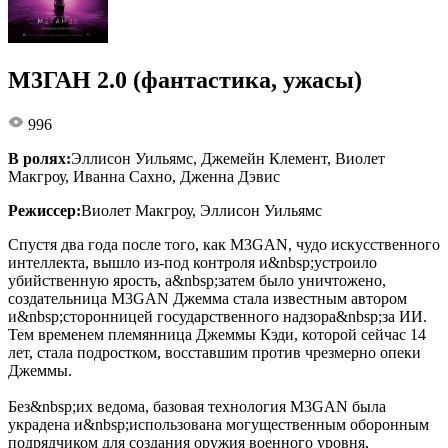
М3ГАН 2.0 (фантастика, ужасы)
996
В ролях:
Эллисон Уильямс, Джемейн Клемент, Виолет
Макгроу, Иванна Сахно, Дженна Дэвис
Режиссер:
Виолет Макгроу, Эллисон Уильямс
Спустя два года после того, как M3GAN, чудо искусственного
интеллекта, вышло из-под контроля и&nbsp;устроило
убийственную ярость, а&nbsp;затем было уничтожено,
создательница M3GAN Джемма стала известным автором
и&nbsp;сторонницей государственного надзора&nbsp;за ИИ.
Тем временем племянница Джеммы Кэди, которой сейчас 14
лет, стала подростком, восставшим против чрезмерно опеки
Джеммы.
Без&nbsp;их ведома, базовая технология M3GAN была
украдена и&nbsp;использована могущественным оборонным
подрядчиком для создания оружия военного уровня,