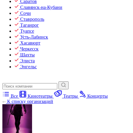
Саратов
Славянск-на-Кубани
Сочи
Ставрополь
Таганрог
Туапсе
Усть-Лабинск
Хасавюрт
Черкесск
Шахты
Элиста
Энгельс
Все
Кинотеатры
Театры
Концерты
К списку организаций