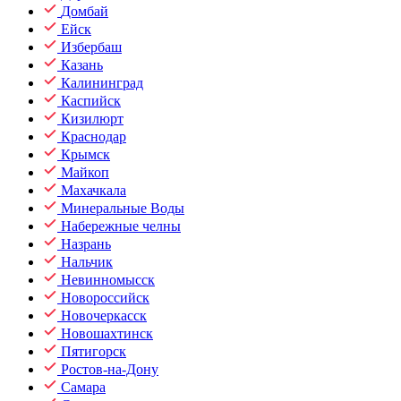
Домбай
Ейск
Избербаш
Казань
Калининград
Каспийск
Кизилюрт
Краснодар
Крымск
Майкоп
Махачкала
Минеральные Воды
Набережные челны
Назрань
Нальчик
Невинномысск
Новороссийск
Новочеркасск
Новошахтинск
Пятигорск
Ростов-на-Дону
Самара