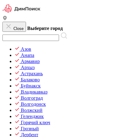
Выберите город
Close
Азов
Анапа
Армавир
Архыз
Астрахань
Балаково
Буйнакск
Владикавказ
Волгоград
Волгодонск
Волжский
Геленджик
Горячий ключ
Грозный
Дербент