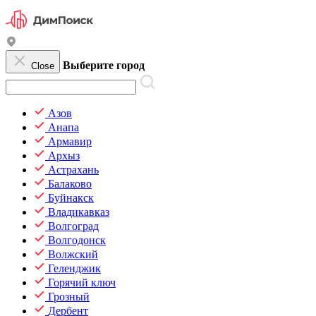
Выберите город
Close
Азов
Анапа
Армавир
Архыз
Астрахань
Балаково
Буйнакск
Владикавказ
Волгоград
Волгодонск
Волжский
Геленджик
Горячий ключ
Грозный
Дербент