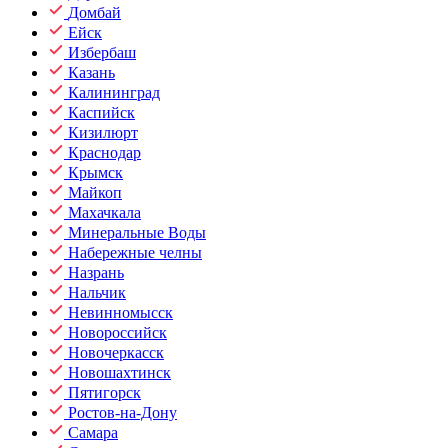
Домбай
Ейск
Избербаш
Казань
Калининград
Каспийск
Кизилюрт
Краснодар
Крымск
Майкоп
Махачкала
Минеральные Воды
Набережные челны
Назрань
Нальчик
Невинномысск
Новороссийск
Новочеркасск
Новошахтинск
Пятигорск
Ростов-на-Дону
Самара