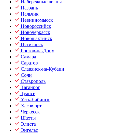
Набережные челны
Назрань
Нальчик
Невинномысск
Новороссийск
Новочеркасск
Новошахтинск
Пятигорск
Ростов-на-Дону
Самара
Саратов
Славянск-на-Кубани
Сочи
Ставрополь
Таганрог
Туапсе
Усть-Лабинск
Хасавюрт
Черкесск
Шахты
Элиста
Энгельс