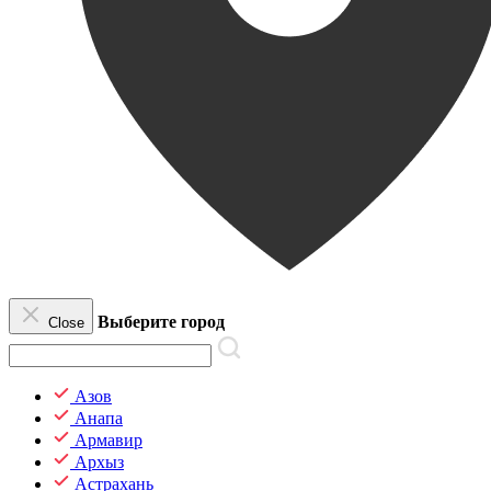
Выберите город
Close
Азов
Анапа
Армавир
Архыз
Астрахань