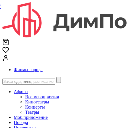
е
Фирмы города
Афиша
Все мероприятия
Кинотеатры
Концерты
Театры
Моб.приложение
Погода
Поддержка