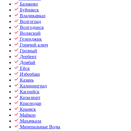
Балаково
Буйнакск
Владикавказ
Волгоград
Волгодонск
Волжский
Геленджик
Горячий ключ
Грозный
Дербент
Домбай
Ейск
Избербаш
Казань
Калининград
Каспийск
Кизилюрт
Краснодар
Крымск
Майкоп
Махачкала
Минеральные Воды