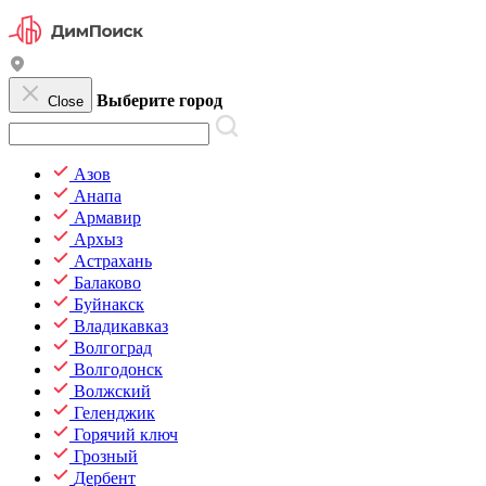
Выберите город
Close
Азов
Анапа
Армавир
Архыз
Астрахань
Балаково
Буйнакск
Владикавказ
Волгоград
Волгодонск
Волжский
Геленджик
Горячий ключ
Грозный
Дербент