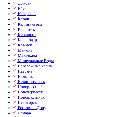
Домбай
Ейск
Избербаш
Казань
Калининград
Каспийск
Кизилюрт
Краснодар
Крымск
Майкоп
Махачкала
Минеральные Воды
Набережные челны
Назрань
Нальчик
Невинномысск
Новороссийск
Новочеркасск
Новошахтинск
Пятигорск
Ростов-на-Дону
Самара