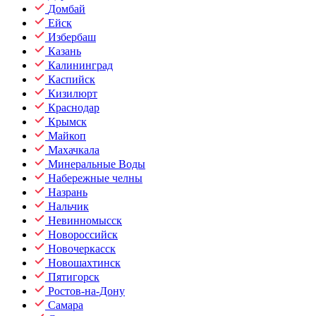
Домбай
Ейск
Избербаш
Казань
Калининград
Каспийск
Кизилюрт
Краснодар
Крымск
Майкоп
Махачкала
Минеральные Воды
Набережные челны
Назрань
Нальчик
Невинномысск
Новороссийск
Новочеркасск
Новошахтинск
Пятигорск
Ростов-на-Дону
Самара