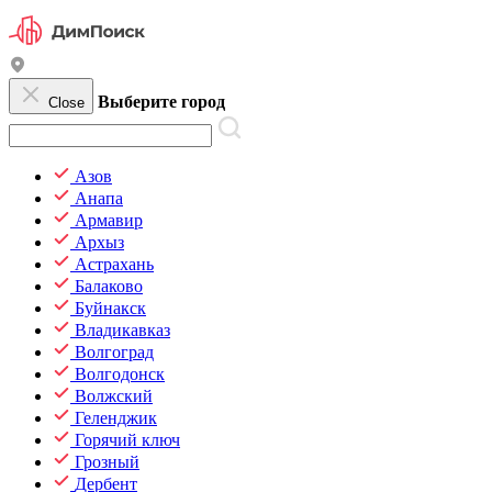
Выберите город
Close
Азов
Анапа
Армавир
Архыз
Астрахань
Балаково
Буйнакск
Владикавказ
Волгоград
Волгодонск
Волжский
Геленджик
Горячий ключ
Грозный
Дербент