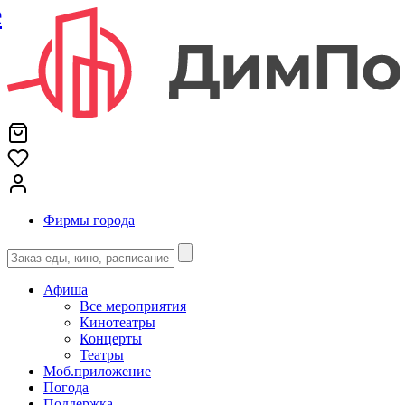
е
Фирмы города
Афиша
Все мероприятия
Кинотеатры
Концерты
Театры
Моб.приложение
Погода
Поддержка