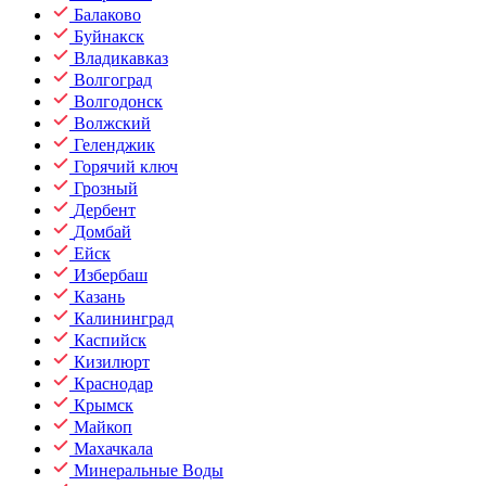
Балаково
Буйнакск
Владикавказ
Волгоград
Волгодонск
Волжский
Геленджик
Горячий ключ
Грозный
Дербент
Домбай
Ейск
Избербаш
Казань
Калининград
Каспийск
Кизилюрт
Краснодар
Крымск
Майкоп
Махачкала
Минеральные Воды