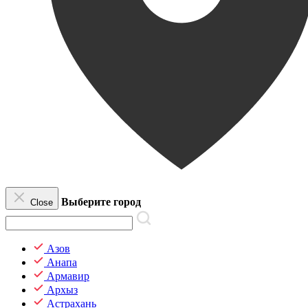
Выберите город
Close
Азов
Анапа
Армавир
Архыз
Астрахань