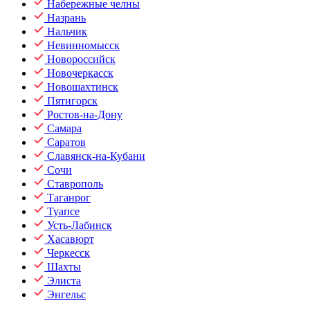
Набережные челны
Назрань
Нальчик
Невинномысск
Новороссийск
Новочеркасск
Новошахтинск
Пятигорск
Ростов-на-Дону
Самара
Саратов
Славянск-на-Кубани
Сочи
Ставрополь
Таганрог
Туапсе
Усть-Лабинск
Хасавюрт
Черкесск
Шахты
Элиста
Энгельс