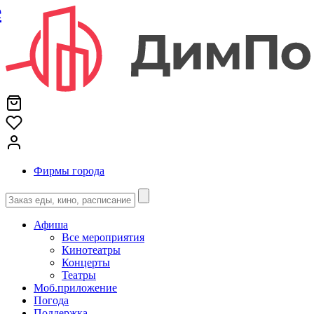
е
Фирмы города
Афиша
Все мероприятия
Кинотеатры
Концерты
Театры
Моб.приложение
Погода
Поддержка