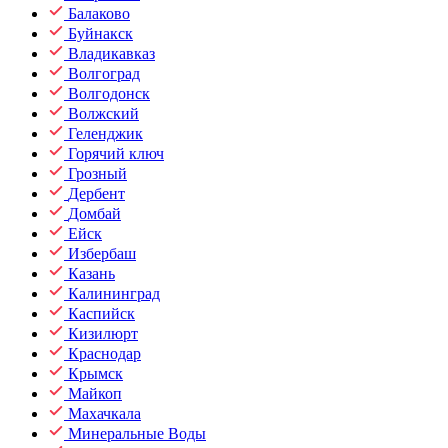
Балаково
Буйнакск
Владикавказ
Волгоград
Волгодонск
Волжский
Геленджик
Горячий ключ
Грозный
Дербент
Домбай
Ейск
Избербаш
Казань
Калининград
Каспийск
Кизилюрт
Краснодар
Крымск
Майкоп
Махачкала
Минеральные Воды