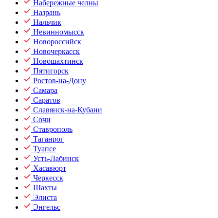
Набережные челны
Назрань
Нальчик
Невинномысск
Новороссийск
Новочеркасск
Новошахтинск
Пятигорск
Ростов-на-Дону
Самара
Саратов
Славянск-на-Кубани
Сочи
Ставрополь
Таганрог
Туапсе
Усть-Лабинск
Хасавюрт
Черкесск
Шахты
Элиста
Энгельс