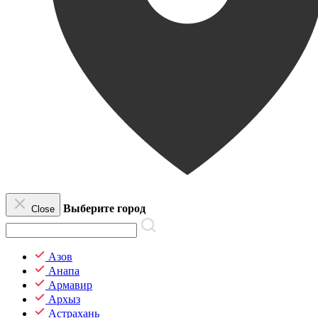
Выберите город
Close
Азов
Анапа
Армавир
Архыз
Астрахань