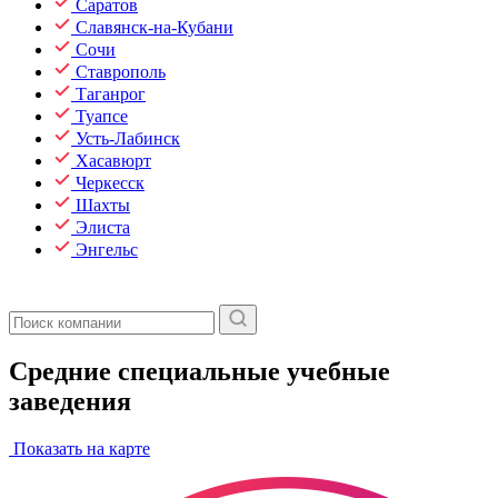
Саратов
Славянск-на-Кубани
Сочи
Ставрополь
Таганрог
Туапсе
Усть-Лабинск
Хасавюрт
Черкесск
Шахты
Элиста
Энгельс
Средние специальные учебные
заведения
Показать на карте