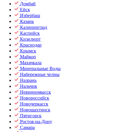
Домбай
Ейск
Избербаш
Казань
Калининград
Каспийск
Кизилюрт
Краснодар
Крымск
Майкоп
Махачкала
Минеральные Воды
Набережные челны
Назрань
Нальчик
Невинномысск
Новороссийск
Новочеркасск
Новошахтинск
Пятигорск
Ростов-на-Дону
Самара