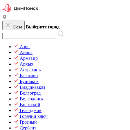
Выберите город
Close
Азов
Анапа
Армавир
Архыз
Астрахань
Балаково
Буйнакск
Владикавказ
Волгоград
Волгодонск
Волжский
Геленджик
Горячий ключ
Грозный
Дербент