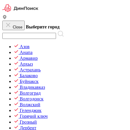
Выберите город
Close
Азов
Анапа
Армавир
Архыз
Астрахань
Балаково
Буйнакск
Владикавказ
Волгоград
Волгодонск
Волжский
Геленджик
Горячий ключ
Грозный
Дербент