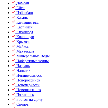
Домбай
Ейск
Избербаш
Казань
Калининград
Каспийск
Кизилюрт
Краснодар
Крымск
Майкоп
Махачкала
Минеральные Воды
Набережные челны
Назрань
Нальчик
Невинномысск
Новороссийск
Новочеркасск
Новошахтинск
Пятигорск
Ростов-на-Дону
Самара