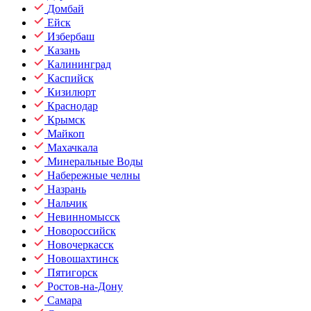
Домбай
Ейск
Избербаш
Казань
Калининград
Каспийск
Кизилюрт
Краснодар
Крымск
Майкоп
Махачкала
Минеральные Воды
Набережные челны
Назрань
Нальчик
Невинномысск
Новороссийск
Новочеркасск
Новошахтинск
Пятигорск
Ростов-на-Дону
Самара