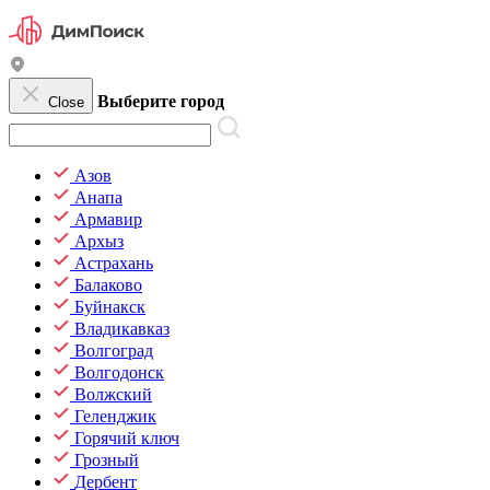
Выберите город
Close
Азов
Анапа
Армавир
Архыз
Астрахань
Балаково
Буйнакск
Владикавказ
Волгоград
Волгодонск
Волжский
Геленджик
Горячий ключ
Грозный
Дербент