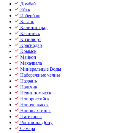
Домбай
Ейск
Избербаш
Казань
Калининград
Каспийск
Кизилюрт
Краснодар
Крымск
Майкоп
Махачкала
Минеральные Воды
Набережные челны
Назрань
Нальчик
Невинномысск
Новороссийск
Новочеркасск
Новошахтинск
Пятигорск
Ростов-на-Дону
Самара