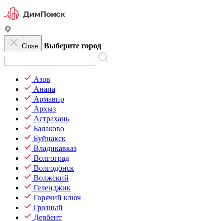
Выберите город
Close
Азов
Анапа
Армавир
Архыз
Астрахань
Балаково
Буйнакск
Владикавказ
Волгоград
Волгодонск
Волжский
Геленджик
Горячий ключ
Грозный
Дербент