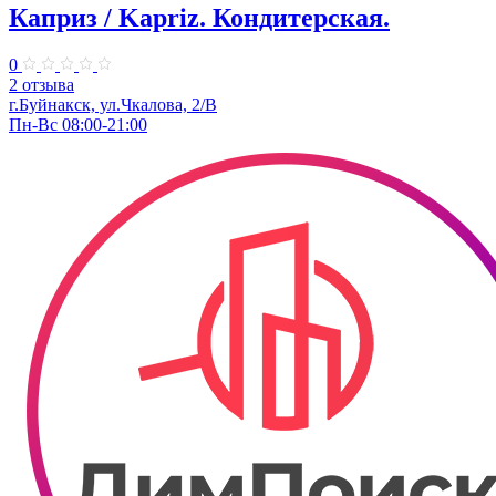
Каприз / Kapriz. ​Кондитерская.
0
2 отзыва
г.Буйнакск, ул.​Чкалова, 2/В
Пн-Вс 08:00-21:00