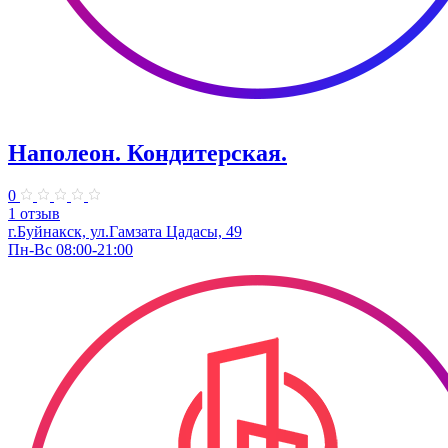
Наполеон. ​Кондитерская.
0
1 отзыв
г.Буйнакск, ул.​Гамзата Цадасы, 49
Пн-Вс 08:00-21:00