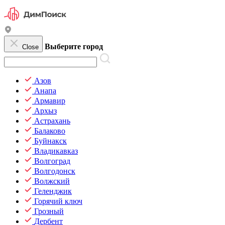
Выберите город
Close
Азов
Анапа
Армавир
Архыз
Астрахань
Балаково
Буйнакск
Владикавказ
Волгоград
Волгодонск
Волжский
Геленджик
Горячий ключ
Грозный
Дербент