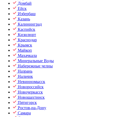
Домбай
Ейск
Избербаш
Казань
Калининград
Каспийск
Кизилюрт
Краснодар
Крымск
Майкоп
Махачкала
Минеральные Воды
Набережные челны
Назрань
Нальчик
Невинномысск
Новороссийск
Новочеркасск
Новошахтинск
Пятигорск
Ростов-на-Дону
Самара