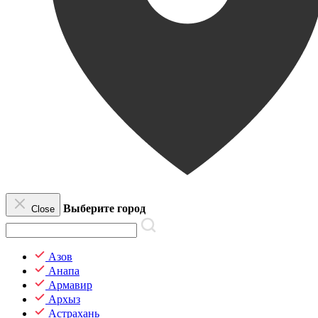
Выберите город
Close
Азов
Анапа
Армавир
Архыз
Астрахань