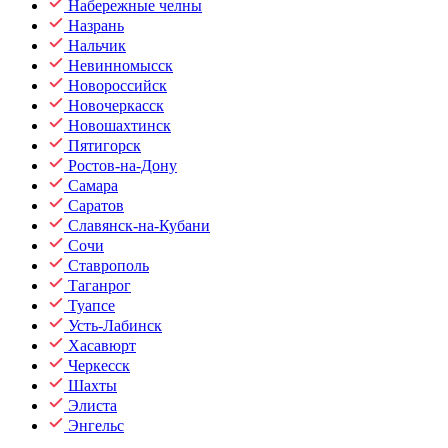
Набережные челны
Назрань
Нальчик
Невинномысск
Новороссийск
Новочеркасск
Новошахтинск
Пятигорск
Ростов-на-Дону
Самара
Саратов
Славянск-на-Кубани
Сочи
Ставрополь
Таганрог
Туапсе
Усть-Лабинск
Хасавюрт
Черкесск
Шахты
Элиста
Энгельс