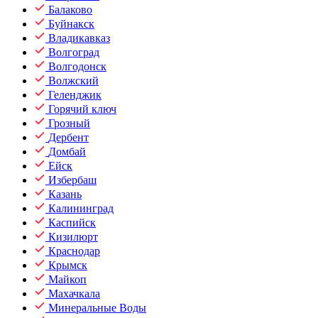
Балаково
Буйнакск
Владикавказ
Волгоград
Волгодонск
Волжский
Геленджик
Горячий ключ
Грозный
Дербент
Домбай
Ейск
Избербаш
Казань
Калининград
Каспийск
Кизилюрт
Краснодар
Крымск
Майкоп
Махачкала
Минеральные Воды