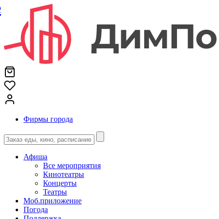
е
Фирмы города
Афиша
Все мероприятия
Кинотеатры
Концерты
Театры
Моб.приложение
Погода
Поддержка