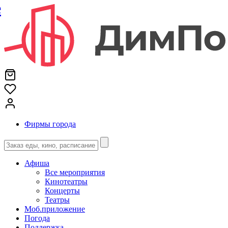
е
Фирмы города
Афиша
Все мероприятия
Кинотеатры
Концерты
Театры
Моб.приложение
Погода
Поддержка