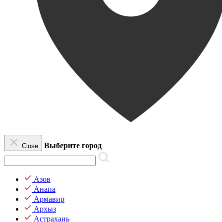
Выберите город
Close
Азов
Анапа
Армавир
Архыз
Астрахань