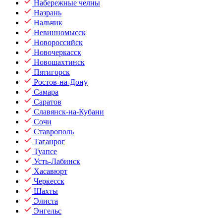
Набережные челны
Назрань
Нальчик
Невинномысск
Новороссийск
Новочеркасск
Новошахтинск
Пятигорск
Ростов-на-Дону
Самара
Саратов
Славянск-на-Кубани
Сочи
Ставрополь
Таганрог
Туапсе
Усть-Лабинск
Хасавюрт
Черкесск
Шахты
Элиста
Энгельс