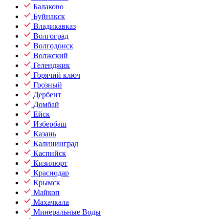
Балаково
Буйнакск
Владикавказ
Волгоград
Волгодонск
Волжский
Геленджик
Горячий ключ
Грозный
Дербент
Домбай
Ейск
Избербаш
Казань
Калининград
Каспийск
Кизилюрт
Краснодар
Крымск
Майкоп
Махачкала
Минеральные Воды