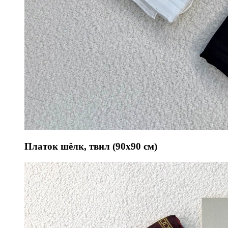
Платок шёлк, твил (90х90 см)