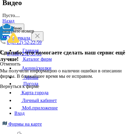
Видео
Пусто....
Назад
Меню
Выберите номер
Махачкала
8 (8722) 52-22-59
Главная
Спасибо, что помогаете сделать наш сервис ещё
8 (988) 292-35-55
лучше!
Каталог фирм
Отменить
Акции/скидки
Мы получили информацию о наличии ошибки в описании
фирмы. В ближайшее время мы ее исправим.
Афиша
Погода
Вернуться к фирме
Карта города
Личный кабинет
Моб.приложение
Вход
Фирмы на карте