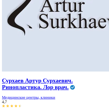
Сурхаев Артур Сурхаевич.
Ринопластика. Лор врач.
Медицинские центры, клиники
4,7