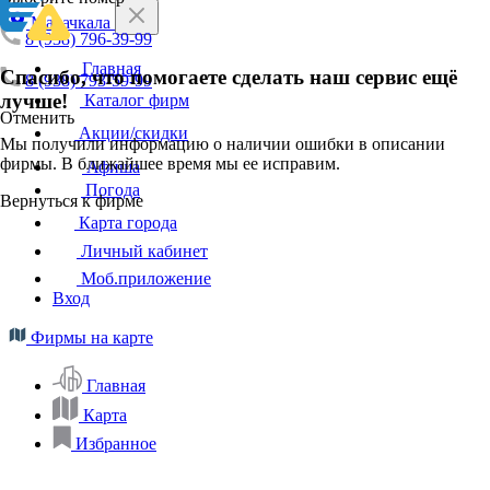
Махачкала
8 (938) 796-39-99
Главная
Спасибо, что помогаете сделать наш сервис ещё
8 (938) 793-59-99
лучше!
Каталог фирм
Отменить
Акции/скидки
Мы получили информацию о наличии ошибки в описании
фирмы. В ближайшее время мы ее исправим.
Афиша
Погода
Вернуться к фирме
Карта города
Личный кабинет
Моб.приложение
Вход
Фирмы на карте
Главная
Карта
Избранное