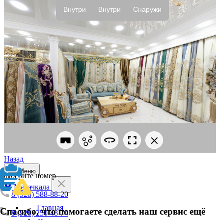
Назад
Меню
Выберите номер
Махачкала
8 (928) 588-88-20
Главная
Спасибо, что помогаете сделать наш сервис ещё
8 (928) 250-48-74