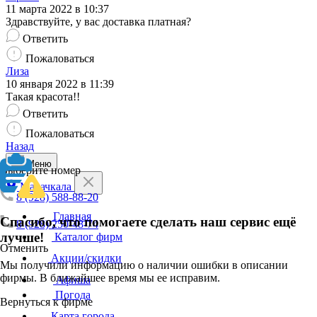
11 марта 2022 в 10:37
Здравствуйте, у вас доставка платная?
Ответить
Пожаловаться
Лиза
10 января 2022 в 11:39
Такая красота!!
Ответить
Пожаловаться
Назад
Меню
Выберите номер
Махачкала
8 (928) 588-88-20
Главная
Спасибо, что помогаете сделать наш сервис ещё
8 (928) 250-48-74
лучше!
Каталог фирм
Отменить
Акции/скидки
Мы получили информацию о наличии ошибки в описании
фирмы. В ближайшее время мы ее исправим.
Афиша
Погода
Вернуться к фирме
Карта города