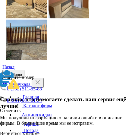
Назад
Меню
Выберите номер
Махачкала
8 (962) 511-55-88
Главная
Спасибо, что помогаете сделать наш сервис ещё
8 (964) 001-01-54
лучше!
Каталог фирм
Отменить
Акции/скидки
Мы получили информацию о наличии ошибки в описании
фирмы. В ближайшее время мы ее исправим.
Афиша
Погода
Вернуться к фирме