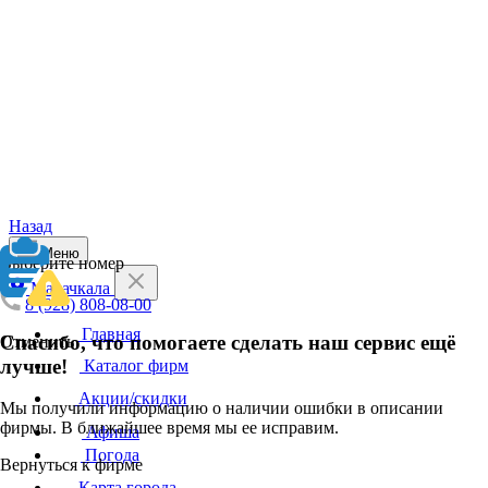
Назад
Меню
Выберите номер
Махачкала
8 (928) 808-08-00
Главная
Спасибо, что помогаете сделать наш сервис ещё
Отменить
лучше!
Каталог фирм
Акции/скидки
Мы получили информацию о наличии ошибки в описании
фирмы. В ближайшее время мы ее исправим.
Афиша
Погода
Вернуться к фирме
Карта города