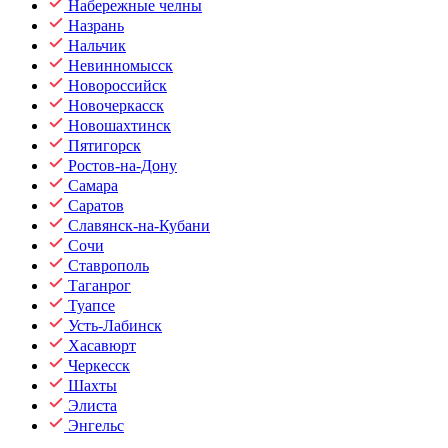
Набережные челны
Назрань
Нальчик
Невинномысск
Новороссийск
Новочеркасск
Новошахтинск
Пятигорск
Ростов-на-Дону
Самара
Саратов
Славянск-на-Кубани
Сочи
Ставрополь
Таганрог
Туапсе
Усть-Лабинск
Хасавюрт
Черкесск
Шахты
Элиста
Энгельс