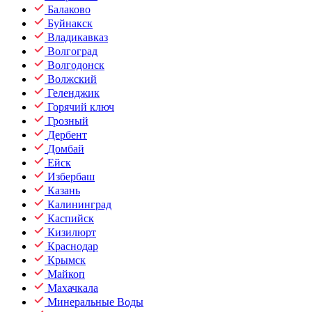
Балаково
Буйнакск
Владикавказ
Волгоград
Волгодонск
Волжский
Геленджик
Горячий ключ
Грозный
Дербент
Домбай
Ейск
Избербаш
Казань
Калининград
Каспийск
Кизилюрт
Краснодар
Крымск
Майкоп
Махачкала
Минеральные Воды