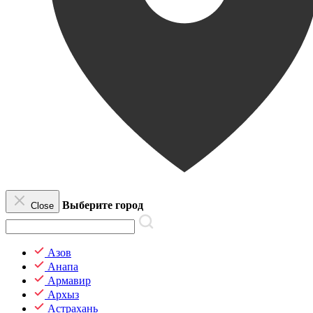
Выберите город
Close
Азов
Анапа
Армавир
Архыз
Астрахань