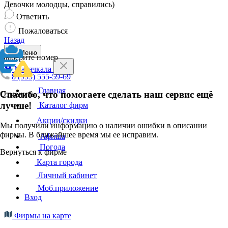
Девочки молодцы, справились)
Ответить
Пожаловаться
Назад
Меню
Выберите номер
Махачкала
8 (993) 555-59-69
Главная
Спасибо, что помогаете сделать наш сервис ещё
Отменить
лучше!
Каталог фирм
Акции/скидки
Мы получили информацию о наличии ошибки в описании
фирмы. В ближайшее время мы ее исправим.
Афиша
Погода
Вернуться к фирме
Карта города
Личный кабинет
Моб.приложение
Вход
Фирмы на карте