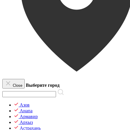
Выберите город
Close
Азов
Анапа
Армавир
Архыз
Астрахань