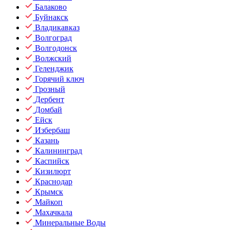
Балаково
Буйнакск
Владикавказ
Волгоград
Волгодонск
Волжский
Геленджик
Горячий ключ
Грозный
Дербент
Домбай
Ейск
Избербаш
Казань
Калининград
Каспийск
Кизилюрт
Краснодар
Крымск
Майкоп
Махачкала
Минеральные Воды