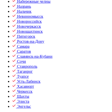
Набережные челны
Назрань
Нальчик
Невинномысск
Новороссийск
Новочеркасск
Новошахтинск
Пятигорск
Ростов-на-Дону
Самара
Саратов
Славянск-на-Кубани
Сочи
Ставрополь
Таганрог
Туапсе
Усть-Лабинск
Хасавюрт
Черкесск
Шахты
Элиста
Энгельс