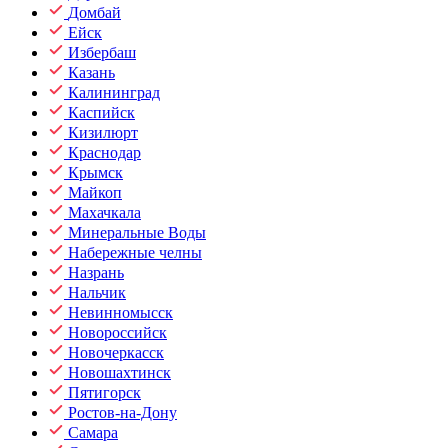
Домбай
Ейск
Избербаш
Казань
Калининград
Каспийск
Кизилюрт
Краснодар
Крымск
Майкоп
Махачкала
Минеральные Воды
Набережные челны
Назрань
Нальчик
Невинномысск
Новороссийск
Новочеркасск
Новошахтинск
Пятигорск
Ростов-на-Дону
Самара