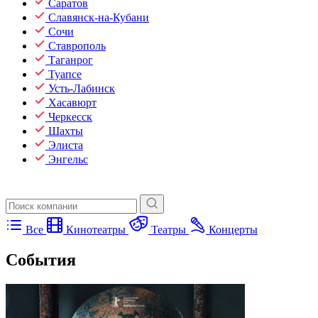
Саратов
Славянск-на-Кубани
Сочи
Ставрополь
Таганрог
Туапсе
Усть-Лабинск
Хасавюрт
Черкесск
Шахты
Элиста
Энгельс
Все
Кинотеатры
Театры
Концерты
События