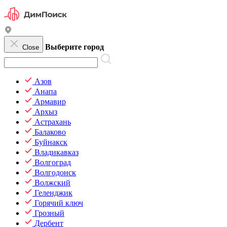
Выберите город
Close
Азов
Анапа
Армавир
Архыз
Астрахань
Балаково
Буйнакск
Владикавказ
Волгоград
Волгодонск
Волжский
Геленджик
Горячий ключ
Грозный
Дербент