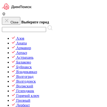
Выберите город
Close
Азов
Анапа
Армавир
Архыз
Астрахань
Балаково
Буйнакск
Владикавказ
Волгоград
Волгодонск
Волжский
Геленджик
Горячий ключ
Грозный
Дербент