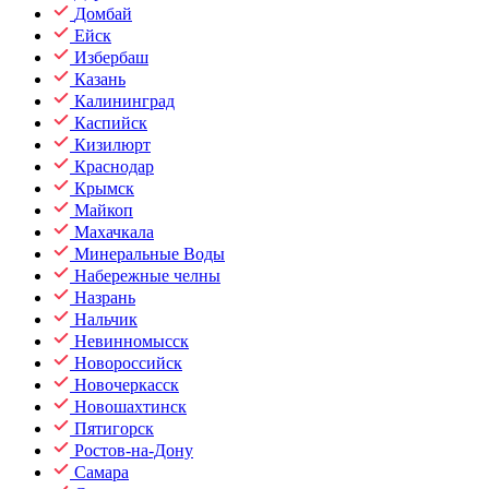
Домбай
Ейск
Избербаш
Казань
Калининград
Каспийск
Кизилюрт
Краснодар
Крымск
Майкоп
Махачкала
Минеральные Воды
Набережные челны
Назрань
Нальчик
Невинномысск
Новороссийск
Новочеркасск
Новошахтинск
Пятигорск
Ростов-на-Дону
Самара