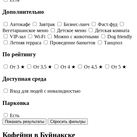
Дополнительно
Автокафе
Завтрак
Бизнес-ланч
Фаст-фуд
Вегетарианское меню
Детское меню
Детская комната
VIP-зал
Wi-Fi
Можно с животными
Dog friendly
Летняя терраса
Проведение банкетов
Танцпол
По рейтингу
От 3 ★
От 3,5 ★
От 4 ★
От 4,5 ★
От 5 ★
Доступная среда
Вход для людей с инвалидностью
Парковка
Есть
Показать результаты
Сбросить фильтры
Кофейни в Буйнакске