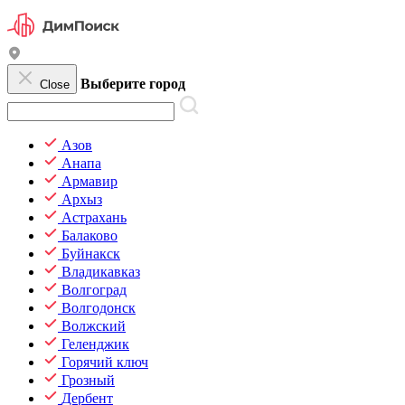
Выберите город
Close
Азов
Анапа
Армавир
Архыз
Астрахань
Балаково
Буйнакск
Владикавказ
Волгоград
Волгодонск
Волжский
Геленджик
Горячий ключ
Грозный
Дербент