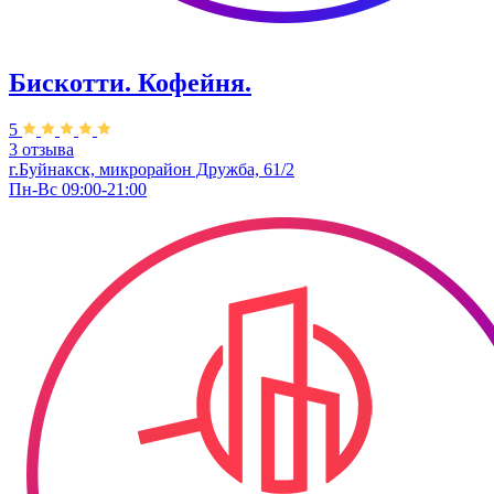
Бискотти. Кофейня.
5
3 отзыва
г.Буйнакск, ​микрорайон Дружба, 61/2
Пн-Вс 09:00-21:00