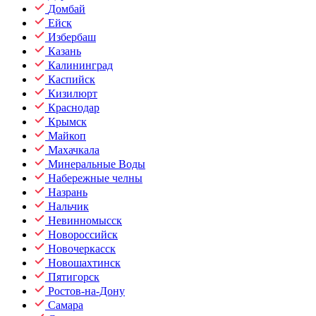
Домбай
Ейск
Избербаш
Казань
Калининград
Каспийск
Кизилюрт
Краснодар
Крымск
Майкоп
Махачкала
Минеральные Воды
Набережные челны
Назрань
Нальчик
Невинномысск
Новороссийск
Новочеркасск
Новошахтинск
Пятигорск
Ростов-на-Дону
Самара