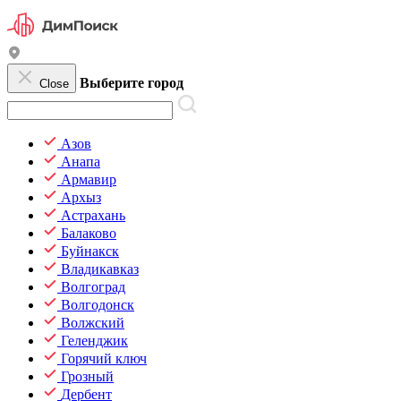
Выберите город
Close
Азов
Анапа
Армавир
Архыз
Астрахань
Балаково
Буйнакск
Владикавказ
Волгоград
Волгодонск
Волжский
Геленджик
Горячий ключ
Грозный
Дербент