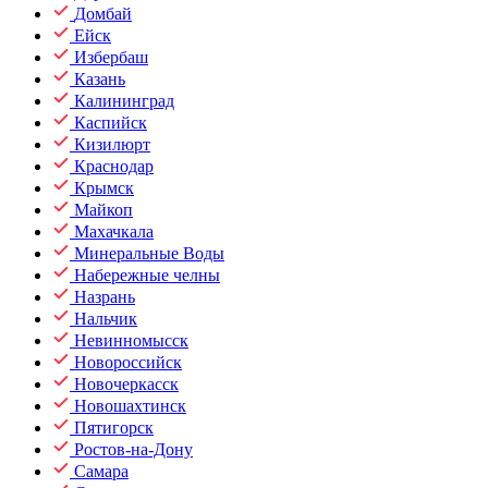
Домбай
Ейск
Избербаш
Казань
Калининград
Каспийск
Кизилюрт
Краснодар
Крымск
Майкоп
Махачкала
Минеральные Воды
Набережные челны
Назрань
Нальчик
Невинномысск
Новороссийск
Новочеркасск
Новошахтинск
Пятигорск
Ростов-на-Дону
Самара