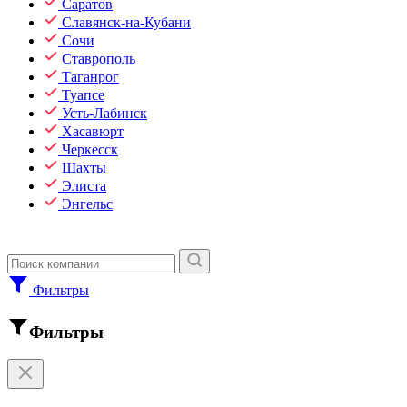
Саратов
Славянск-на-Кубани
Сочи
Ставрополь
Таганрог
Туапсе
Усть-Лабинск
Хасавюрт
Черкесск
Шахты
Элиста
Энгельс
Фильтры
Фильтры