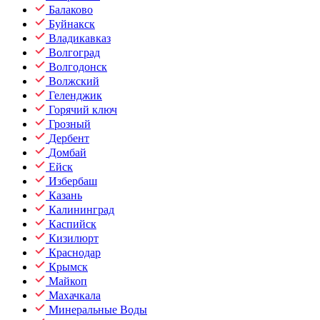
Балаково
Буйнакск
Владикавказ
Волгоград
Волгодонск
Волжский
Геленджик
Горячий ключ
Грозный
Дербент
Домбай
Ейск
Избербаш
Казань
Калининград
Каспийск
Кизилюрт
Краснодар
Крымск
Майкоп
Махачкала
Минеральные Воды