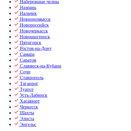
Набережные челны
Назрань
Нальчик
Невинномысск
Новороссийск
Новочеркасск
Новошахтинск
Пятигорск
Ростов-на-Дону
Самара
Саратов
Славянск-на-Кубани
Сочи
Ставрополь
Таганрог
Туапсе
Усть-Лабинск
Хасавюрт
Черкесск
Шахты
Элиста
Энгельс