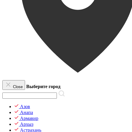
Выберите город
Close
Азов
Анапа
Армавир
Архыз
Астрахань