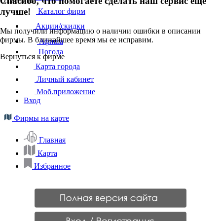
Спасибо, что помогаете сделать наш сервис ещё
Отменить
лучше!
Каталог фирм
Акции/скидки
Мы получили информацию о наличии ошибки в описании
фирмы. В ближайшее время мы ее исправим.
Афиша
Погода
Вернуться к фирме
Карта города
Личный кабинет
Моб.приложение
Вход
Фирмы на карте
Главная
Карта
Избранное