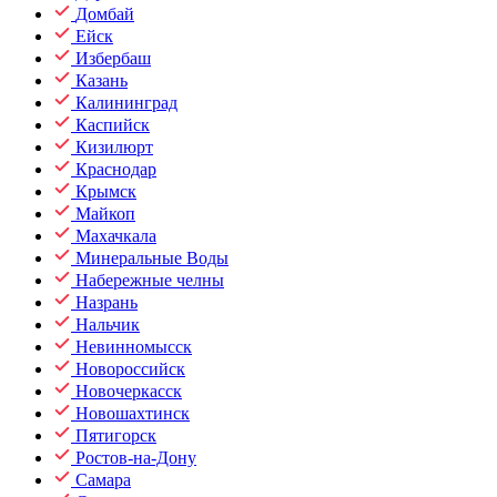
Домбай
Ейск
Избербаш
Казань
Калининград
Каспийск
Кизилюрт
Краснодар
Крымск
Майкоп
Махачкала
Минеральные Воды
Набережные челны
Назрань
Нальчик
Невинномысск
Новороссийск
Новочеркасск
Новошахтинск
Пятигорск
Ростов-на-Дону
Самара