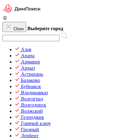
Выберите город
Close
Азов
Анапа
Армавир
Архыз
Астрахань
Балаково
Буйнакск
Владикавказ
Волгоград
Волгодонск
Волжский
Геленджик
Горячий ключ
Грозный
Дербент