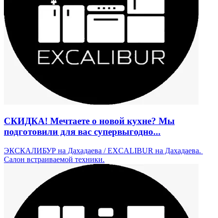
СКИДКА! Мечтаете о новой кухне? Мы
подготовили для вас супервыгодно...
ЭКСКАЛИБУР на Дахадаева / EXCALIBUR на Дахадаева. ​
Салон встраиваемой техники.