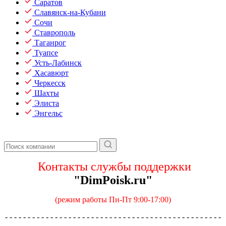
Саратов
Славянск-на-Кубани
Сочи
Ставрополь
Таганрог
Туапсе
Усть-Лабинск
Хасавюрт
Черкесск
Шахты
Элиста
Энгельс
Контакты службы поддержки
"DimPoisk.ru"
(режим работы Пн-Пт 9:00-17:00)
- - - - - - - - - - - - - - - - - - - - - - - - - - - - - - - - - - - - - - - - - - - - - - - -
- - - - - - - - - - - -