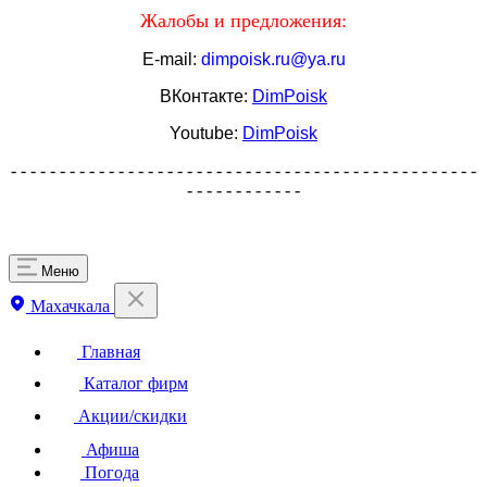
Жалобы и предложения:
E-mail:
dimpoisk.ru@ya.ru
ВКонтакте:
DimPoisk
Youtube:
DimPoisk
- - - - - - - - - - - - - - - - - - - - - - - - - - - - - - - - - - - - - - - - - - - - - - - -
- - - - - - - - - - - -
Меню
Махачкала
Главная
Каталог фирм
Акции/скидки
Афиша
Погода