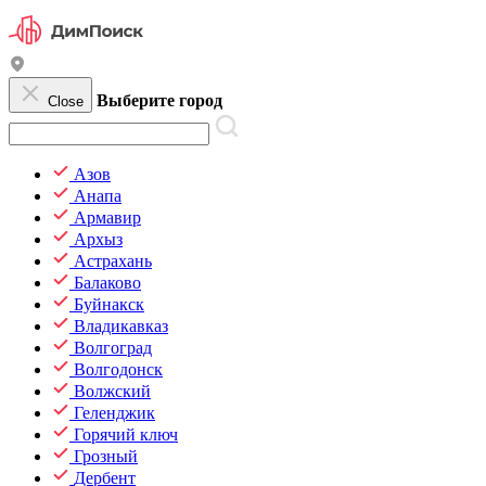
Выберите город
Close
Азов
Анапа
Армавир
Архыз
Астрахань
Балаково
Буйнакск
Владикавказ
Волгоград
Волгодонск
Волжский
Геленджик
Горячий ключ
Грозный
Дербент