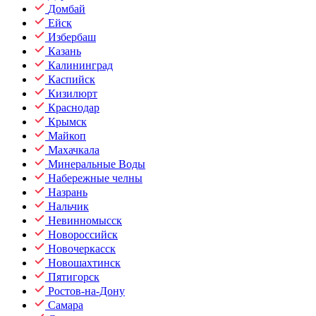
Домбай
Ейск
Избербаш
Казань
Калининград
Каспийск
Кизилюрт
Краснодар
Крымск
Майкоп
Махачкала
Минеральные Воды
Набережные челны
Назрань
Нальчик
Невинномысск
Новороссийск
Новочеркасск
Новошахтинск
Пятигорск
Ростов-на-Дону
Самара