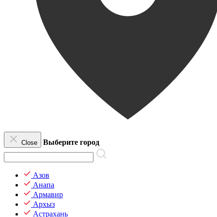
Выберите город
Close
Азов
Анапа
Армавир
Архыз
Астрахань