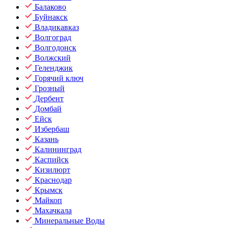
Балаково
Буйнакск
Владикавказ
Волгоград
Волгодонск
Волжский
Геленджик
Горячий ключ
Грозный
Дербент
Домбай
Ейск
Избербаш
Казань
Калининград
Каспийск
Кизилюрт
Краснодар
Крымск
Майкоп
Махачкала
Минеральные Воды