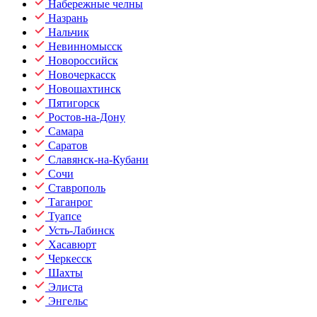
Набережные челны
Назрань
Нальчик
Невинномысск
Новороссийск
Новочеркасск
Новошахтинск
Пятигорск
Ростов-на-Дону
Самара
Саратов
Славянск-на-Кубани
Сочи
Ставрополь
Таганрог
Туапсе
Усть-Лабинск
Хасавюрт
Черкесск
Шахты
Элиста
Энгельс