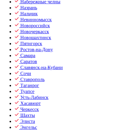
Набережные челны
Назрань
Нальчик
Невинномысск
Новороссийск
Новочеркасск
Новошахтинск
Пятигорск
Ростов-на-Дону
Самара
Саратов
Славянск-на-Кубани
Сочи
Ставрополь
Таганрог
Туапсе
Усть-Лабинск
Хасавюрт
Черкесск
Шахты
Элиста
Энгельс