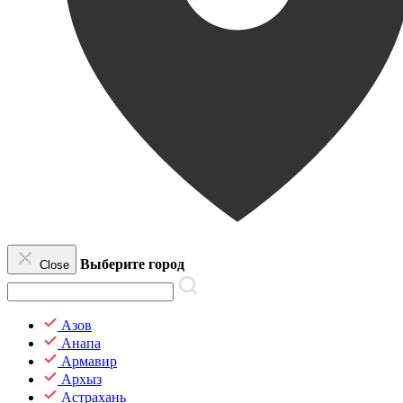
Выберите город
Close
Азов
Анапа
Армавир
Архыз
Астрахань