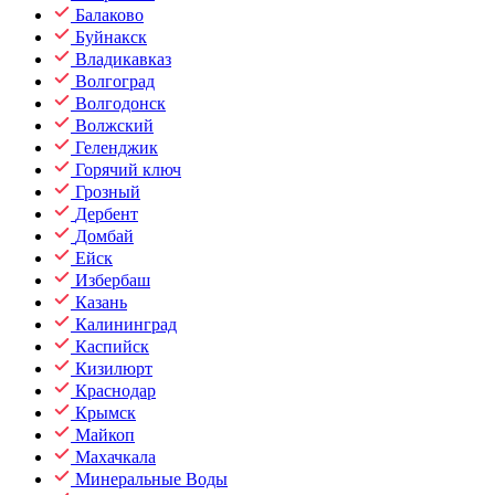
Балаково
Буйнакск
Владикавказ
Волгоград
Волгодонск
Волжский
Геленджик
Горячий ключ
Грозный
Дербент
Домбай
Ейск
Избербаш
Казань
Калининград
Каспийск
Кизилюрт
Краснодар
Крымск
Майкоп
Махачкала
Минеральные Воды