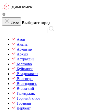
Выберите город
Close
Азов
Анапа
Армавир
Архыз
Астрахань
Балаково
Буйнакск
Владикавказ
Волгоград
Волгодонск
Волжский
Геленджик
Горячий ключ
Грозный
Дербент