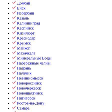
Домбай
Ейск
Избербаш
Казань
Калининград
Каспийск
Кизилюрт
Краснодар
Крымск
Майкоп
Махачкала
Минеральные Воды
Набережные челны
Назрань
Нальчик
Невинномысск
Новороссийск
Новочеркасск
Новошахтинск
Пятигорск
Ростов-на-Дону
Самара