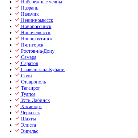
Набережные челны
Назрань
Нальчик
Невинномысск
Новороссийск
Новочеркасск
Новошахтинск
Пятигорск
Ростов-на-Дону
Самара
Саратов
Славянск-на-Кубани
Сочи
Ставрополь
Таганрог
Туапсе
Усть-Лабинск
Хасавюрт
Черкесск
Шахты
Элиста
Энгельс