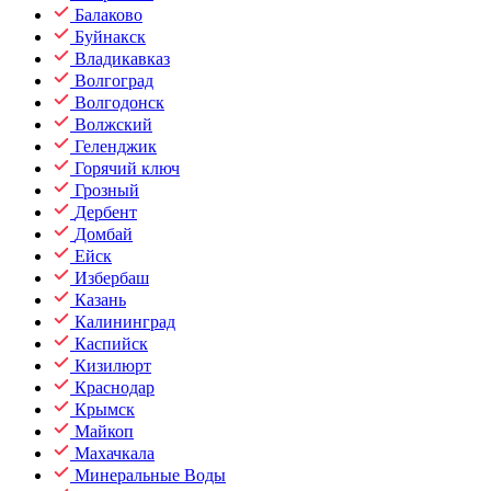
Балаково
Буйнакск
Владикавказ
Волгоград
Волгодонск
Волжский
Геленджик
Горячий ключ
Грозный
Дербент
Домбай
Ейск
Избербаш
Казань
Калининград
Каспийск
Кизилюрт
Краснодар
Крымск
Майкоп
Махачкала
Минеральные Воды