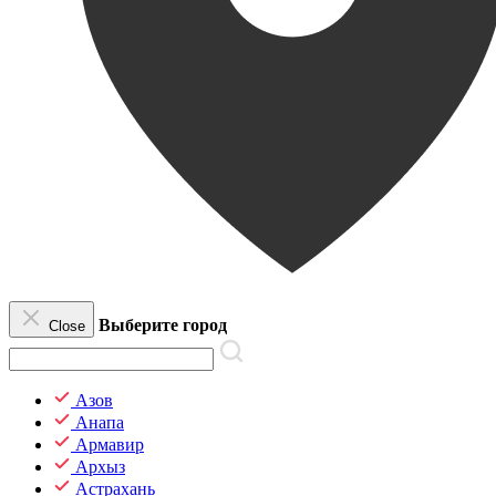
Выберите город
Close
Азов
Анапа
Армавир
Архыз
Астрахань