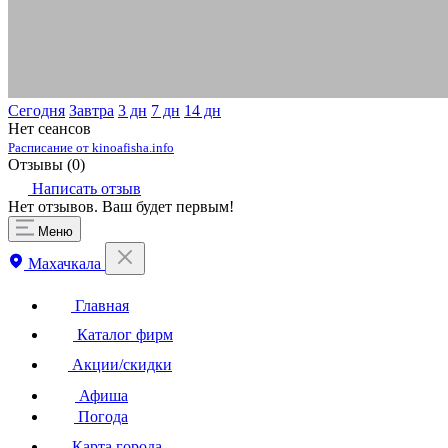
Сегодня
Завтра
3 дн
7 дн
14 дн
Нет сеансов
Расписание от kinoafisha.info
Отзывы (
0
)
Написать отзыв
Нет отзывов. Ваш будет первым!
Меню
Махачкала
Главная
Каталог фирм
Акции/скидки
Афиша
Погода
Карта города