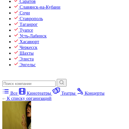
Саратов
Славянск-на-Кубани
Сочи
Ставрополь
Таганрог
Туапсе
Усть-Лабинск
Хасавюрт
Черкесск
Шахты
Элиста
Энгельс
Все
Кинотеатры
Театры
Концерты
К списку организаций