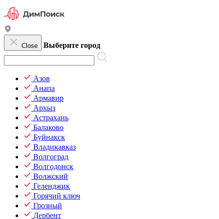
Выберите город
Close
Азов
Анапа
Армавир
Архыз
Астрахань
Балаково
Буйнакск
Владикавказ
Волгоград
Волгодонск
Волжский
Геленджик
Горячий ключ
Грозный
Дербент