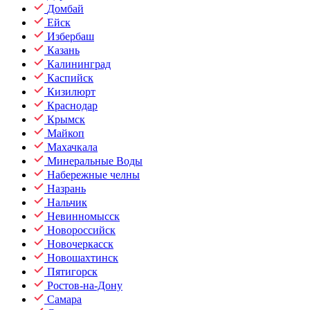
Домбай
Ейск
Избербаш
Казань
Калининград
Каспийск
Кизилюрт
Краснодар
Крымск
Майкоп
Махачкала
Минеральные Воды
Набережные челны
Назрань
Нальчик
Невинномысск
Новороссийск
Новочеркасск
Новошахтинск
Пятигорск
Ростов-на-Дону
Самара