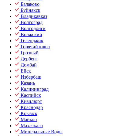
Балаково
Буйнакск
Владикавказ
Волгоград
Волгодонск
Волжский
Геленджик
Горячий ключ
Грозный
Дербент
Домбай
Ейск
Избербаш
Казань
Калининград
Каспийск
Кизилюрт
Краснодар
Крымск
Майкоп
Махачкала
Минеральные Воды