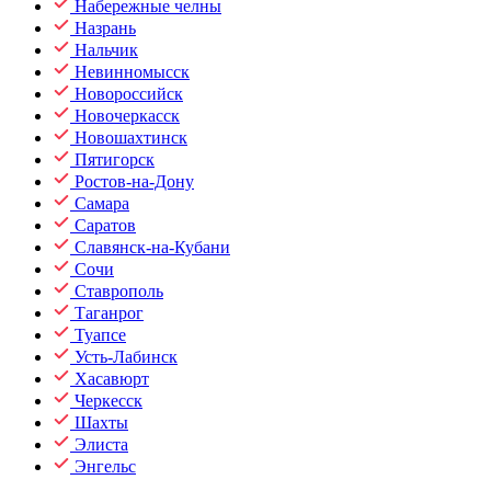
Набережные челны
Назрань
Нальчик
Невинномысск
Новороссийск
Новочеркасск
Новошахтинск
Пятигорск
Ростов-на-Дону
Самара
Саратов
Славянск-на-Кубани
Сочи
Ставрополь
Таганрог
Туапсе
Усть-Лабинск
Хасавюрт
Черкесск
Шахты
Элиста
Энгельс