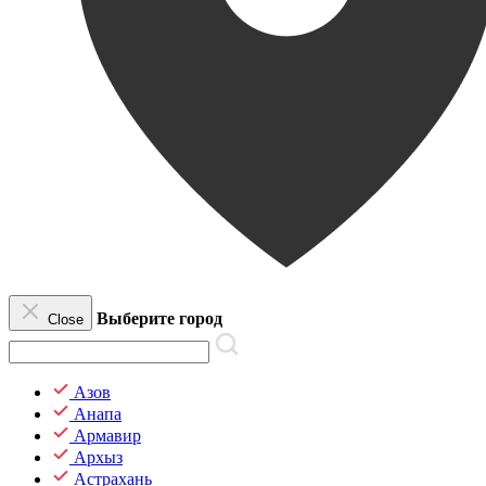
Выберите город
Close
Азов
Анапа
Армавир
Архыз
Астрахань