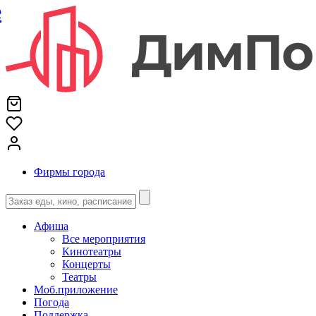
е
Фирмы города
Афиша
Все мероприятия
Кинотеатры
Концерты
Театры
Моб.приложение
Погода
Поддержка