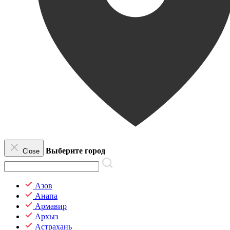
Выберите город
Close
Азов
Анапа
Армавир
Архыз
Астрахань