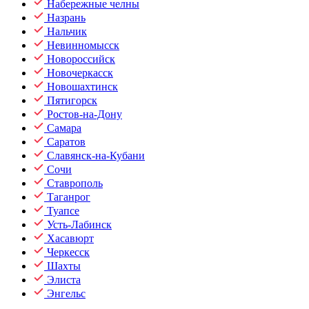
Набережные челны
Назрань
Нальчик
Невинномысск
Новороссийск
Новочеркасск
Новошахтинск
Пятигорск
Ростов-на-Дону
Самара
Саратов
Славянск-на-Кубани
Сочи
Ставрополь
Таганрог
Туапсе
Усть-Лабинск
Хасавюрт
Черкесск
Шахты
Элиста
Энгельс