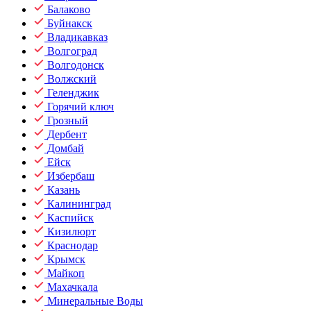
Балаково
Буйнакск
Владикавказ
Волгоград
Волгодонск
Волжский
Геленджик
Горячий ключ
Грозный
Дербент
Домбай
Ейск
Избербаш
Казань
Калининград
Каспийск
Кизилюрт
Краснодар
Крымск
Майкоп
Махачкала
Минеральные Воды