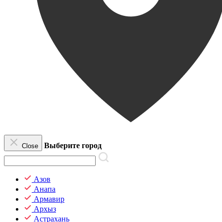
Выберите город
Close
Азов
Анапа
Армавир
Архыз
Астрахань