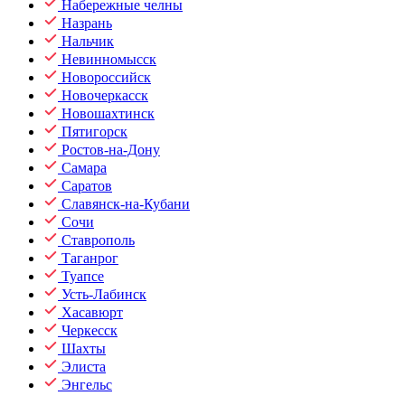
Набережные челны
Назрань
Нальчик
Невинномысск
Новороссийск
Новочеркасск
Новошахтинск
Пятигорск
Ростов-на-Дону
Самара
Саратов
Славянск-на-Кубани
Сочи
Ставрополь
Таганрог
Туапсе
Усть-Лабинск
Хасавюрт
Черкесск
Шахты
Элиста
Энгельс