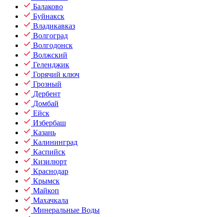
Балаково
Буйнакск
Владикавказ
Волгоград
Волгодонск
Волжский
Геленджик
Горячий ключ
Грозный
Дербент
Домбай
Ейск
Избербаш
Казань
Калининград
Каспийск
Кизилюрт
Краснодар
Крымск
Майкоп
Махачкала
Минеральные Воды