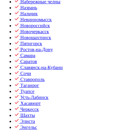
Набережные челны
Назрань
Нальчик
Невинномысск
Новороссийск
Новочеркасск
Новошахтинск
Пятигорск
Ростов-на-Дону
Самара
Саратов
Славянск-на-Кубани
Сочи
Ставрополь
Таганрог
Туапсе
Усть-Лабинск
Хасавюрт
Черкесск
Шахты
Элиста
Энгельс