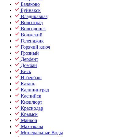
Балаково
Буйнакск
Владикавказ
Волгоград
Волгодонск
Волжский
Геленджик
Горячий ключ
Грозный
Дербент
Домбай
Ейск
Избербаш
Казань
Калининград
Каспийск
Кизилюрт
Краснодар
Крымск
Майкоп
Махачкала
Минеральные Воды