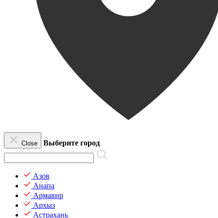
Выберите город
Close
Азов
Анапа
Армавир
Архыз
Астрахань