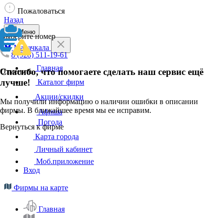
Пожаловаться
Назад
Меню
Выберите номер
Махачкала
8 (928) 511-19-61
Главная
Спасибо, что помогаете сделать наш сервис ещё
Отменить
лучше!
Каталог фирм
Акции/скидки
Мы получили информацию о наличии ошибки в описании
фирмы. В ближайшее время мы ее исправим.
Афиша
Погода
Вернуться к фирме
Карта города
Личный кабинет
Моб.приложение
Вход
Фирмы на карте
Главная