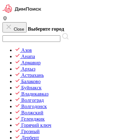
Выберите город
Close
Азов
Анапа
Армавир
Архыз
Астрахань
Балаково
Буйнакск
Владикавказ
Волгоград
Волгодонск
Волжский
Геленджик
Горячий ключ
Грозный
Дербент