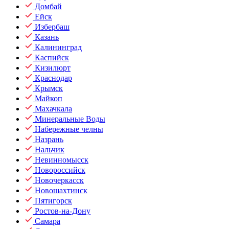
Домбай
Ейск
Избербаш
Казань
Калининград
Каспийск
Кизилюрт
Краснодар
Крымск
Майкоп
Махачкала
Минеральные Воды
Набережные челны
Назрань
Нальчик
Невинномысск
Новороссийск
Новочеркасск
Новошахтинск
Пятигорск
Ростов-на-Дону
Самара